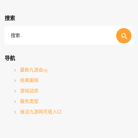
搜索
搜索...
导航
最新九游会ag
经典案例
游戏动态
服务类型
接洽九游网页版入口