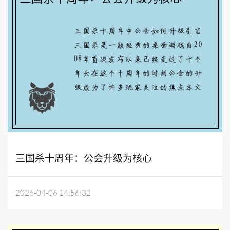
三国杀十周年：公会升级为核心
2026-04-06 14:56:32