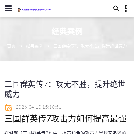
13594780322
经典案例
武威市恢读庄219号
j9-zhenren@j909.vip
首页
经典案例
三国群英传7：攻无不胜，提升绝世威力
三国群英传7：攻无不胜，提升绝世
威力
2026-04-10 15:10:51
三国群英传7攻击力如何提高最强
在游戏《三国群英传7》中，提高角色的攻击力是玩家追求的