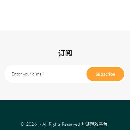
订阅
Enter your e-mail
Subscribe
©
2026
.
- All Rights Reserved
九游游戏平台
.