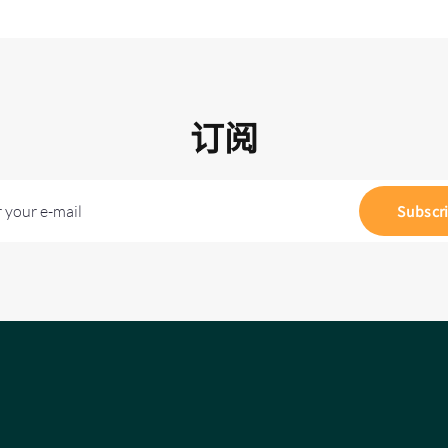
订阅
 your e-mail
Subscr